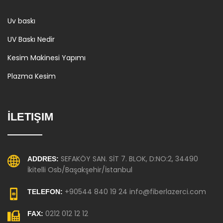
Uv baskı
UV Baskı Nedir
Kesim Makinesi Yapımı
Plazma Kesim
İLETIŞIM
SEFAKÖY SAN. SİT 7. BLOK, D:NO:2, 34490
ADDRES:
İkitelli Osb/Başakşehir/İstanbul
+90544 840 19 24 info@fiberlazerci.com
TELEFON:
0212 012 12 12
FAX: