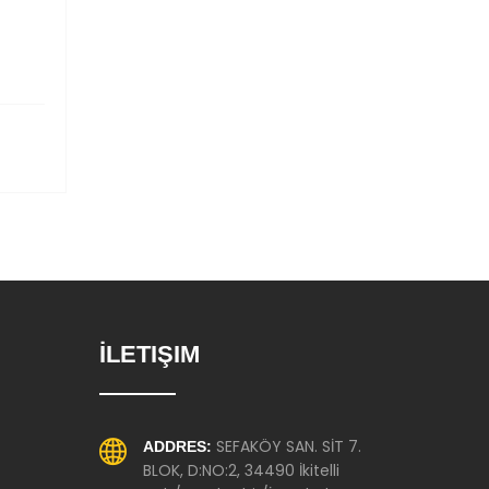
İLETIŞIM
SEFAKÖY SAN. SİT 7.
ADDRES:
BLOK, D:NO:2, 34490 İkitelli