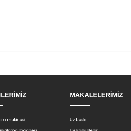
LERİMİZ
MAKALELERİMİZ
sim makinesi
Uv baskı
arkalama makinesi
UV Baskı Nedir