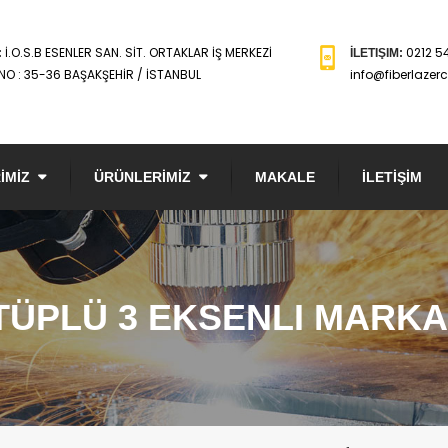
İ.O.S.B ESENLER SAN. SİT. ORTAKLAR İŞ MERKEZİ
0212 5
:
İLETIŞIM:
NO : 35-36 BAŞAKŞEHİR / İSTANBUL
info@fiberlazer
İMİZ
ÜRÜNLERİMİZ
MAKALE
İLETİŞİM
TÜPLÜ 3 EKSENLI MARK