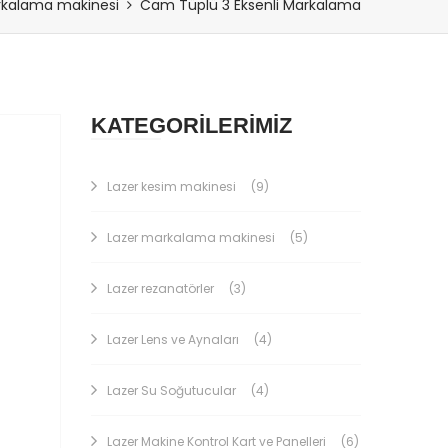
rkalama makinesi
Cam Tüplü 3 Eksenli Markalama
KATEGORİLERİMİZ
Lazer kesim makinesi
(9)
Lazer markalama makinesi
(5)
Lazer rezanatörler
(3)
Lazer Lens ve Aynaları
(4)
Lazer Su Soğutucular
(4)
Lazer Makine Kontrol Kart ve Panelleri
(6)