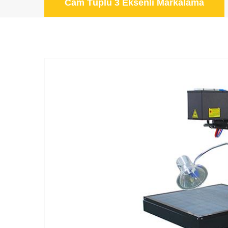
Cam Tüplü 3 Eksenli Markalama