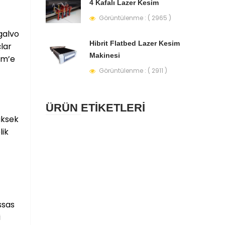
4 Kafalı Lazer Kesim
Görüntülenme : ( 2965 )
galvo
Hibrit Flatbed Lazer Kesim
lar
Makinesi
mm’e
Görüntülenme : ( 2911 )
ÜRÜN ETİKETLERİ
üksek
lik
ssas
i