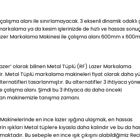
alışma alanı ile sınırlamayacak. 3 eksenli dinamik odaklı 
arkalama ya da kesim işlerinizde de hızlı ve hassas sonuç
 Lazer Markalama Makinesi ile çalışma alanı 600mm x 600
azer’ olarak bilinen Metal Tüplü (RF) Lazer Markalama
dir. Metal Tüplü markalama makineleri fiyat olarak daha y
ternatifleri tasarlanmıştır. Bu alternatifler 3 ihtiyaca yöne
 ve çalışma alanı. Şimdi bu 3 ihtiyaca da daha önceki
unan makinemizle tanışma zamanı.
akinelerinde en ince lazer ışığına ulaşmak, en hassas
 ışıkları Metal tüplere kıyasla daha kalındır ve bu da ha
tadır. Bu sebeple en ince ışık çıkışını alabildiğimiz Rec