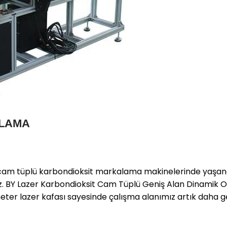
ALAMA
el cam tüplü karbondioksit markalama makinelerinde yaşa
uz. BY Lazer Karbondioksit Cam Tüplü Geniş Alan Dinamik O
ter lazer kafası sayesinde çalışma alanımız artık daha ge