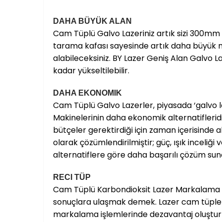
DAHA BÜYÜK ALAN
Cam Tüplü Galvo Lazeriniz artık sizi 300mm ç
tarama kafası sayesinde artık daha büyük m
alabileceksiniz. BY Lazer Geniş Alan Galvo
kadar yükseltilebilir.
DAHA EKONOMIK
Cam Tüplü Galvo Lazerler, piyasada ‘galvo l
Makinelerinin daha ekonomik alternatifleri
bütçeler gerektirdiği için zaman içerisinde al
olarak çözümlendirilmiştir; güç, ışık inceliği
alternatiflere göre daha başarılı çözüm s
RECI TÜP
Cam Tüplü Karbondioksit Lazer Markalama M
sonuçlara ulaşmak demek. Lazer cam tüplerin
markalama işlemlerinde dezavantaj oluşturmak