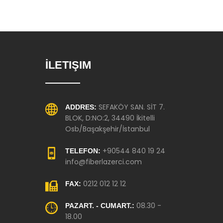
İLETIŞIM
SEFAKÖY SAN. SİT 7.
ADDRES:
BLOK, D:NO:2, 34490 İkitelli
Osb/Başakşehir/İstanbul
+90544 840 19 24
TELEFON:
info@fiberlazerci.com
0212 012 12 12
FAX:
08.30 -
PAZART. - CUMART.:
18.00