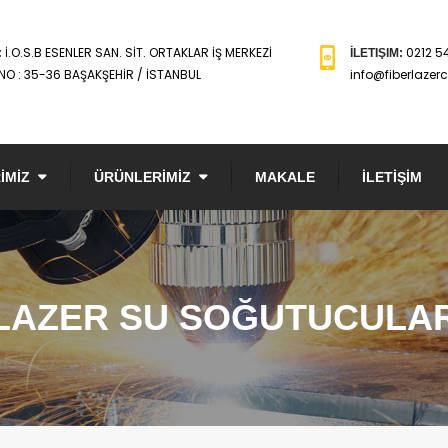
İ.O.S.B ESENLER SAN. SİT. ORTAKLAR İŞ MERKEZİ
0212 5
:
İLETIŞIM:
NO : 35-36 BAŞAKŞEHİR / İSTANBUL
info@fiberlazer
İMİZ
ÜRÜNLERİMİZ
MAKALE
İLETİŞİM
LAZER SU SOĞUTUCULA