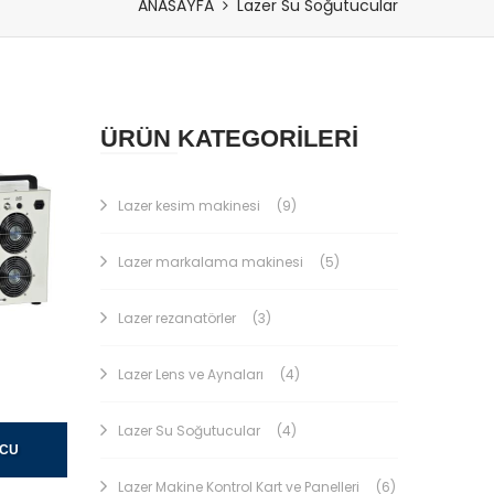
ANASAYFA
Lazer Su Soğutucular
ÜRÜN KATEGORİLERİ
Lazer kesim makinesi
(9)
Lazer markalama makinesi
(5)
Lazer rezanatörler
(3)
Lazer Lens ve Aynaları
(4)
Lazer Su Soğutucular
(4)
UCU
Lazer Makine Kontrol Kart ve Panelleri
(6)