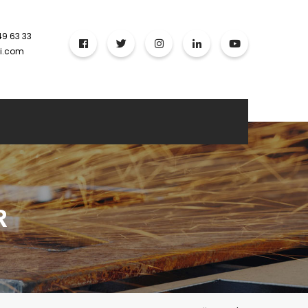
49 63 33
ci.com
R