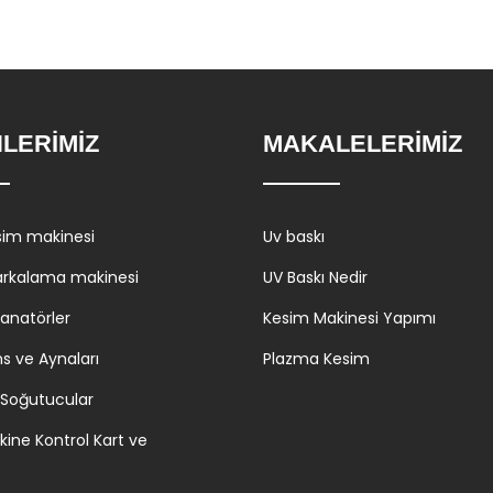
LERİMİZ
MAKALELERİMİZ
sim makinesi
Uv baskı
arkalama makinesi
UV Baskı Nedir
zanatörler
Kesim Makinesi Yapımı
ns ve Aynaları
Plazma Kesim
 Soğutucular
kine Kontrol Kart ve