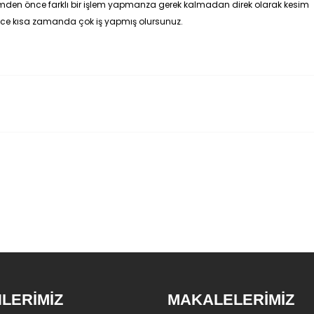
Kesimden önce farklı bir işlem yapmanza gerek kalmadan direk olarak kesim
ylece kısa zamanda çok iş yapmış olursunuz.
LERİMİZ
MAKALELERİMİZ