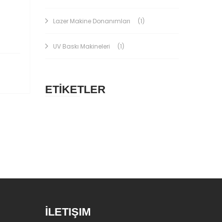
Lazer Makine Donanımları
(1)
UV Baskı Makineleri
(1)
ETİKETLER
İLETIŞIM