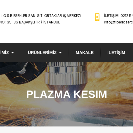
İ.O.S.B ESENLER SAN. SİT. ORTAKLAR İŞ MERKEZİ
0212 5
:
İLETIŞIM:
NO : 35-36 BAŞAKŞEHİR / İSTANBUL
info@fiberlazer
İMİZ
ÜRÜNLERİMİZ
MAKALE
İLETİŞİM
PLAZMA KESIM