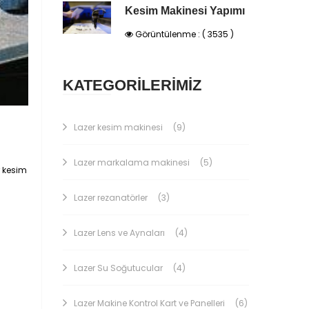
Kesim Makinesi Yapımı
Görüntülenme : ( 3535 )
KATEGORİLERİMİZ
Lazer kesim makinesi
(9)
Lazer markalama makinesi
(5)
r kesim
Lazer rezanatörler
(3)
Lazer Lens ve Aynaları
(4)
Lazer Su Soğutucular
(4)
Lazer Makine Kontrol Kart ve Panelleri
(6)