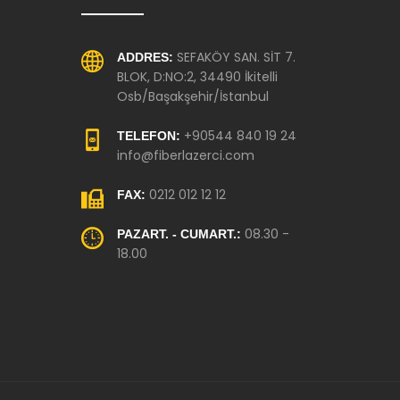
SEFAKÖY SAN. SİT 7.
ADDRES:
BLOK, D:NO:2, 34490 İkitelli
Osb/Başakşehir/İstanbul
+90544 840 19 24
TELEFON:
info@fiberlazerci.com
0212 012 12 12
FAX:
08.30 -
PAZART. - CUMART.:
18.00