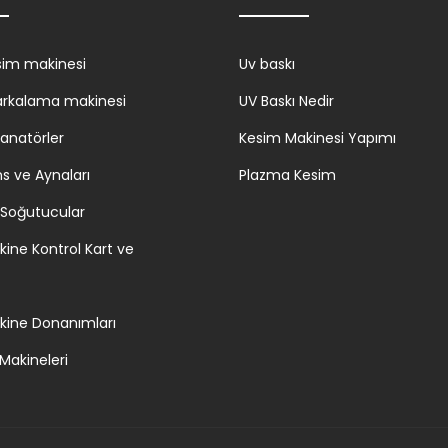
sim makinesi
Uv baskı
arkalama makinesi
UV Baskı Nedir
zanatörler
Kesim Makinesi Yapımı
ns ve Aynaları
Plazma Kesim
 Soğutucular
kine Kontrol Kart ve
kine Donanımları
 Makineleri