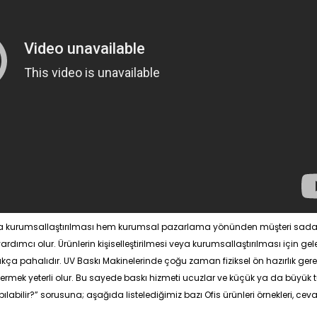
a da kurumsallaştırılması hem kurumsal pazarlama yönünden müşteri sadak
ardımcı olur. Ürünlerin kişiselleştirilmesi veya kurumsallaştırılması için ge
a pahalıdır. UV Baskı Makinelerinde çoğu zaman fiziksel ön hazırlık ger
ermek yeterli olur. Bu sayede baskı hizmeti ucuzlar ve küçük ya da büyük
pılabilir?” sorusuna; aşağıda listelediğimiz bazı Ofis ürünleri örnekleri, cev