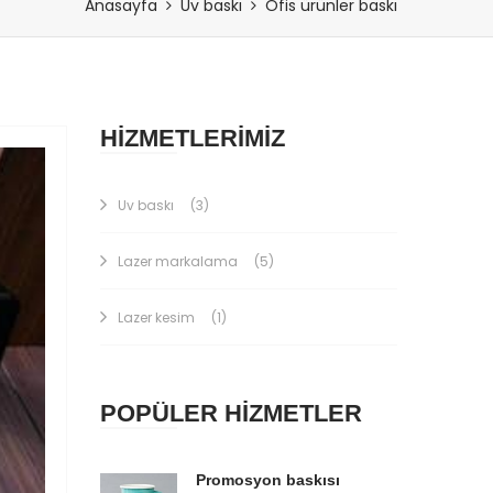
Anasayfa
Uv baskı
Ofis ürünler baskı
HİZMETLERİMİZ
Uv baskı
(3)
Lazer markalama
(5)
Lazer kesim
(1)
POPÜLER HİZMETLER
Promosyon baskısı