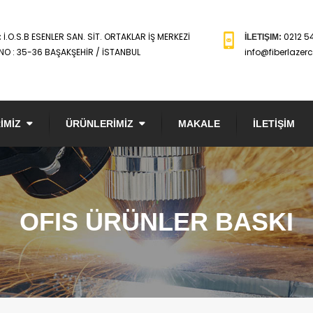
İ.O.S.B ESENLER SAN. SİT. ORTAKLAR İŞ MERKEZİ
0212 5
:
İLETIŞIM:
NO : 35-36 BAŞAKŞEHİR / İSTANBUL
info@fiberlazer
İMİZ
ÜRÜNLERİMİZ
MAKALE
İLETİŞİM
OFIS ÜRÜNLER BASKI