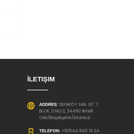
İLETIŞIM
SEFAKÖY SAN. SİT 7.
ADDRES:
BLOK, D:NO:2, 34490 İkitelli
Osb/Başakşehir/İstanbul
+90544 840 19 24
TELEFON: