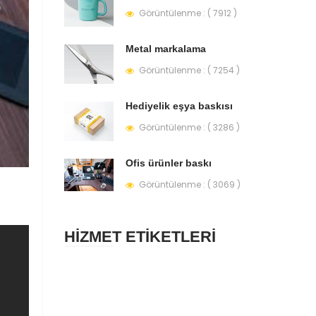
Görüntülenme : ( 7912 )
Metal markalama
Görüntülenme : ( 7254 )
Hediyelik eşya baskısı
Görüntülenme : ( 3286 )
Ofis ürünler baskı
Görüntülenme : ( 3069 )
HİZMET ETİKETLERİ