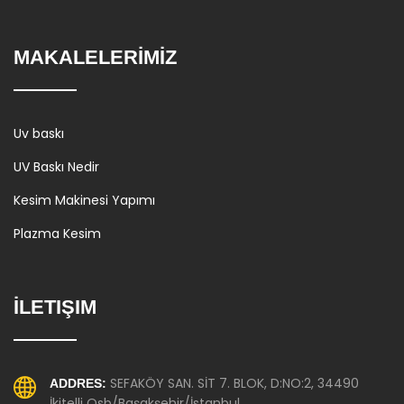
MAKALELERİMİZ
Uv baskı
UV Baskı Nedir
Kesim Makinesi Yapımı
Plazma Kesim
İLETIŞIM
SEFAKÖY SAN. SİT 7. BLOK, D:NO:2, 34490
ADDRES:
İkitelli Osb/Başakşehir/İstanbul