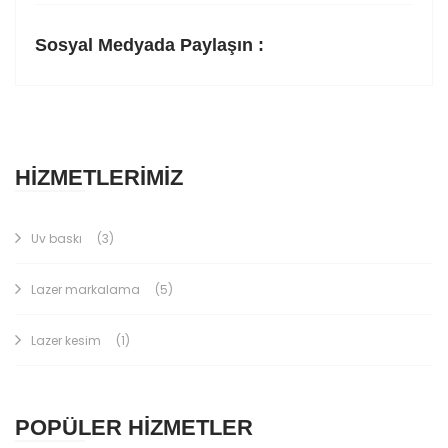
Sosyal Medyada Paylaşın :
HİZMETLERİMİZ
Uv baskı
(3)
Lazer markalama
(5)
Lazer kesim
(1)
POPÜLER HİZMETLER