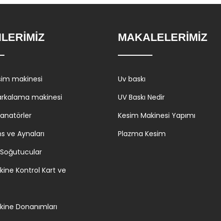
LERİMİZ
MAKALELERİMİZ
sim makinesi
Uv baskı
arkalama makinesi
UV Baskı Nedir
zanatörler
Kesim Makinesi Yapımı
ns ve Aynaları
Plazma Kesim
 Soğutucular
kine Kontrol Kart ve
kine Donanımları