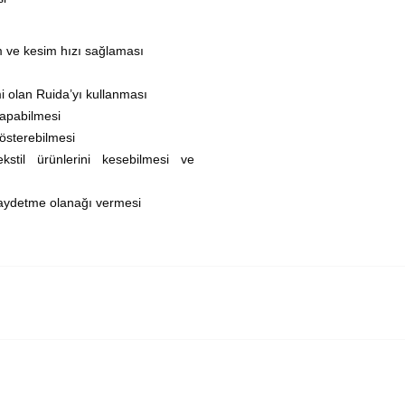
m ve kesim hızı sağlaması
mi olan Ruida’yı kullanması
yapabilmesi
österebilmesi
kstil ürünlerini kesebilmesi ve
kaydetme olanağı vermesi