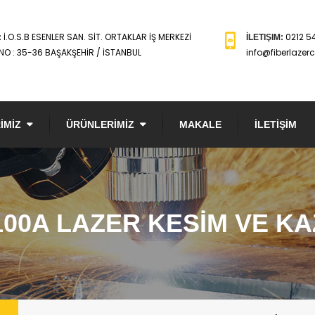
İ.O.S.B ESENLER SAN. SİT. ORTAKLAR İŞ MERKEZİ
0212 5
:
İLETIŞIM:
NO : 35-36 BAŞAKŞEHİR / İSTANBUL
info@fiberlazer
İMİZ
ÜRÜNLERİMİZ
MAKALE
İLETİŞİM
100A LAZER KESİM VE KA