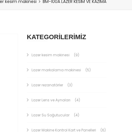
er kesim makinesi
BM-100A LAZER KESİM VE KAZIMA
KATEGORİLERİMİZ
Lazer kesim makinesi
(9)
Lazer markalama makinesi
(5)
Lazer rezanatörler
(3)
Lazer Lens ve Aynaları
(4)
Lazer Su Soğutucular
(4)
Lazer Makine Kontrol Kart ve Panelleri
(6)