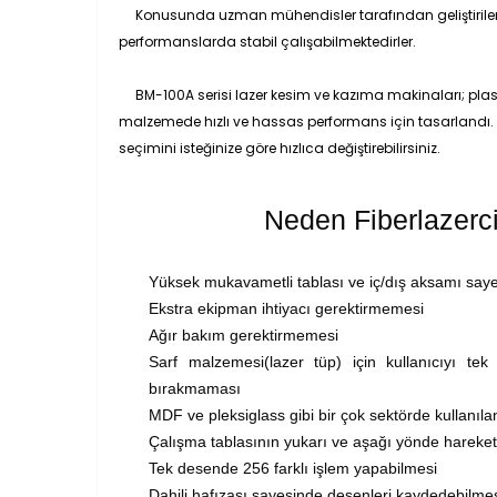
Konusunda uzman mühendisler tarafından geliştirilen E
performanslarda stabil çalışabilmektedirler.
BM-100A serisi lazer kesim ve kazıma makinaları; plastik, 
malzemede hızlı ve hassas performans için tasarlandı. B
seçimini isteğinize göre hızlıca değiştirebilirsiniz.
Neden Fiberlazerci
Yüksek mukavametli tablası ve iç/dış aksamı sa
Ekstra ekipman ihtiyacı gerektirmemesi
Ağır bakım gerektirmemesi
Sarf malzemesi(lazer tüp) için kullanıcıyı tek
bırakmaması
MDF ve pleksiglass gibi bir çok sektörde kullanıl
Çalışma tablasının yukarı ve aşağı yönde hareke
Tek desende 256 farklı işlem yapabilmesi
Dahili hafızası sayesinde desenleri kaydedebilme