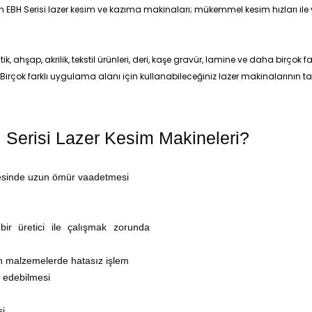
BH Serisi lazer kesim ve kazıma makinaları; mükemmel kesim hızları ile
ahşap, akrilik, tekstil ürünleri, deri, kaşe gravür, lamine ve daha birçok far
irçok farklı uygulama alanı için kullanabileceğiniz lazer makinalarının t
 Serisi Lazer Kesim Makineleri?
yesinde uzun ömür vaadetmesi
 bir üretici ile çalışmak zorunda
an malzemelerde hatasız işlem
t edebilmesi
si