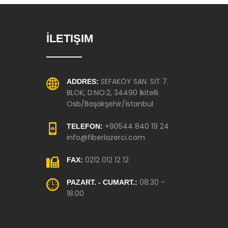
İLETIŞIM
SEFAKÖY SAN. SİT 7.
ADDRES:
BLOK, D:NO:2, 34490 İkitelli
Osb/Başakşehir/İstanbul
+90544 840 19 24
TELEFON:
info@fiberlazerci.com
0212 012 12 12
FAX:
08.30 -
PAZART. - CUMART.:
18.00